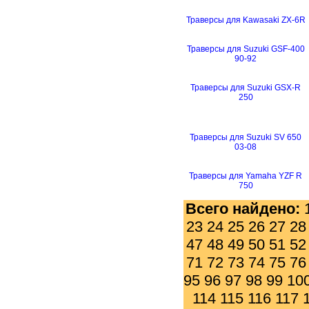
Траверсы для Kawasaki ZX-6R
Траверсы для Suzuki GSF-400
90-92
Траверсы для Suzuki GSX-R
250
Траверсы для Suzuki SV 650
03-08
Траверсы для Yamaha YZF R
750
Всего найдено:
23
24
25
26
27
28
47
48
49
50
51
52
71
72
73
74
75
76
95
96
97
98
99
10
114
115
116
117