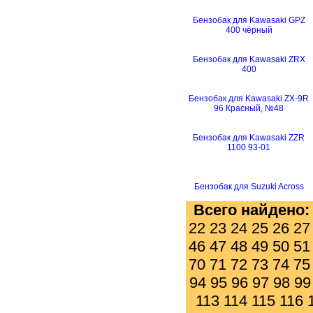
Бензобак для Kawasaki GPZ
400 чёрный
Бензобак для Kawasaki ZRX
400
Бензобак для Kawasaki ZX-9R
96 Красный, №48
Бензобак для Kawasaki ZZR
1100 93-01
Бензобак для Suzuki Across
Всего найдено
22
23
24
25
26
27
46
47
48
49
50
51
70
71
72
73
74
75
94
95
96
97
98
99
113
114
115
116