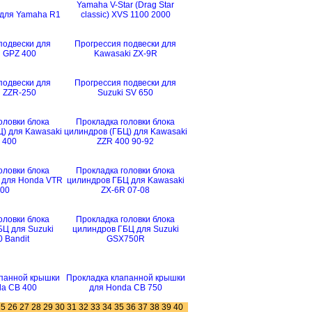
Yamaha V-Star (Drag Star
для Yamaha R1
classic) XVS 1100 2000
подвески для
Прогрессия подвески для
 GPZ 400
Kawasaki ZX-9R
подвески для
Прогрессия подвески для
 ZZR-250
Suzuki SV 650
оловки блока
Прокладка головки блока
) для Kawasaki
цилиндров (ГБЦ) для Kawasaki
 400
ZZR 400 90-92
оловки блока
Прокладка головки блока
 для Honda VTR
цилиндров ГБЦ для Kawasaki
00
ZX-6R 07-08
оловки блока
Прокладка головки блока
Ц для Suzuki
цилиндров ГБЦ для Suzuki
 Bandit
GSX750R
панной крышки
Прокладка клапанной крышки
a CB 400
для Honda CB 750
25
26
27
28
29
30
31
32
33
34
35
36
37
38
39
40