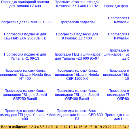
Проводка приборной панели
Проводка стоп сигнала для
для Yamaha FZ 400
Kawasaki ZXR 400 I 89-92
Проводка фар 
Прогрессия 
Прогрессия для Suzuki TL 1000
Прогрессия подвески
Kawasaki
Прогрессия подвески для
Прогрессия подвески для
Прогрессия 
Kawasaki ZXR 250 (Balius)
Kawasaki ZZR 400
Kawasaki
Прокладка г
Прогрессия подвески для
Прокладка ГБЦ и цилиндров
цилиндров (ГБЦ
Yamaha R1 09-13
для Yamaha FZS 600 95-97
ZZR
Прокладка головки блока
Прокладка головки блока
Прокладка г
цилиндров ГБЦ для Honda Bros
цилиндров ГБЦ для Honda
цилиндров ГБЦ
NT 400
CBR 1100 XX
10
Прокладка головки блока
Прокладка головки блока
Прокладка г
цилиндров ГБЦ для Suzuki
цилиндров ГБЦ для Suzuki
цилиндров ГБ
GSF250 Bandit
GSF400 Bandit
GSF400
Прокладка головки блока
Прокладка головки блока
цилиндров ГБЦ для Yamaha XV
цилиндров для Honda CBR 600
Прокладка кла
400
F3
для Hond
Всего найдено:
1
2
3
4
5
6
7
8
9
10
11
12
13
14
15
16
17
18
19
20
21
22
23
24