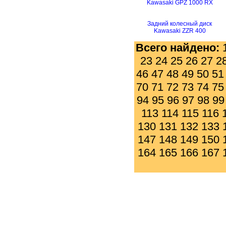
Kawasaki GPZ 1000 RX
Задний колесный диск
Kawasaki ZZR 400
Всего найдено:
23
24
25
26
27
2
46
47
48
49
50
51
70
71
72
73
74
75
94
95
96
97
98
99
113
114
115
116
130
131
132
133
147
148
149
150
164
165
166
167