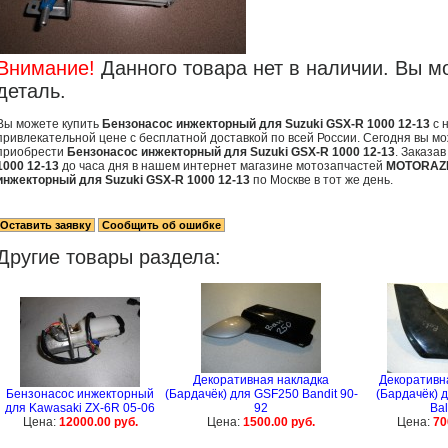
Внимание!
Данного товара нет в наличии. Вы м
деталь.
Вы можете купить
Бензонасос инжекторный для Suzuki GSX-R 1000 12-13
с 
привлекательной цене с бесплатной доставкой по всей России. Сегодня вы мо
приобрести
Бензонасос инжекторный для Suzuki GSX-R 1000 12-13
. Заказа
1000 12-13
до часа дня в нашем интернет магазине мотозапчастей
MOTORAZ
инжекторный для Suzuki GSX-R 1000 12-13
по Москве в тот же день.
Другие товары раздела:
Декоративная накладка
Декоративн
Бензонасос инжекторный
(Бардачёк) для GSF250 Bandit 90-
(Бардачёк) 
для Kawasaki ZX-6R 05-06
92
Bal
Цена:
12000.00 руб.
Цена:
1500.00 руб.
Цена:
70