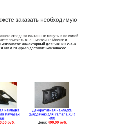
ожете заказать необходимую
нашего склада за считанные минуты и по самой
жете приехать в наш магазин в Москве и
в
Бензонасос инжекторный для Suzuki GSX-R
BORKA.ru
курьер доставит
Бензонасос
ая накладка
Декоративная накладка
для Kawasaki
(Бардачёк) для Yamaha XJR
ius
400
0.00 руб.
Цена:
400.00 руб.