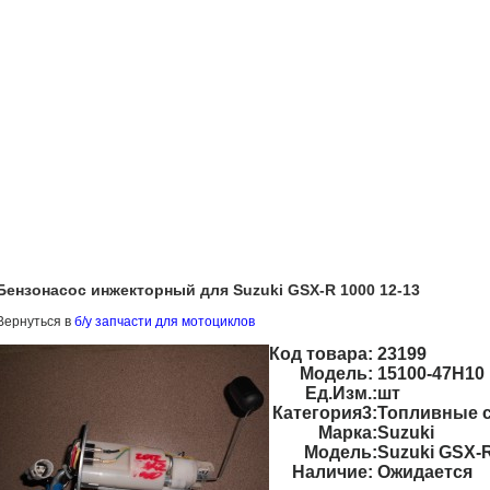
Бензонасос инжекторный для Suzuki GSX-R 1000 12-13
Вернуться в
б/у запчасти для мотоциклов
Код товара:
23199
Модель:
15100-47H10
Ед.Изм.:
шт
Категория3:
Топливные 
Марка:
Suzuki
Модель:
Suzuki GSX-
Наличие:
Ожидается