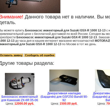
Внимание!
Данного товара нет в наличии. Вы м
деталь.
Вы можете купить
Бензонасос инжекторный для Suzuki GSX-R 1000 12-13
с 
привлекательной цене с бесплатной доставкой по всей России. Сегодня вы мо
приобрести
Бензонасос инжекторный для Suzuki GSX-R 1000 12-13
. Заказа
1000 12-13
до часа дня в нашем интернет магазине мотозапчастей
MOTORAZ
инжекторный для Suzuki GSX-R 1000 12-13
по Москве в тот же день.
Другие товары раздела:
Декоративная накладка
Декоративн
Бензонасос инжекторный
(Бардачёк) для GSF250 Bandit 90-
(Бардачёк) 
для Kawasaki ZX-6R 05-06
92
Bal
Цена:
12000.00 руб.
Цена:
1500.00 руб.
Цена:
70