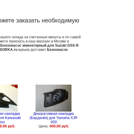
ожете заказать необходимую
нашего склада за считанные минуты и по самой
жете приехать в наш магазин в Москве и
в
Бензонасос инжекторный для Suzuki GSX-R
BORKA.ru
курьер доставит
Бензонасос
ая накладка
Декоративная накладка
для Kawasaki
(Бардачёк) для Yamaha XJR
ius
400
0.00 руб.
Цена:
400.00 руб.