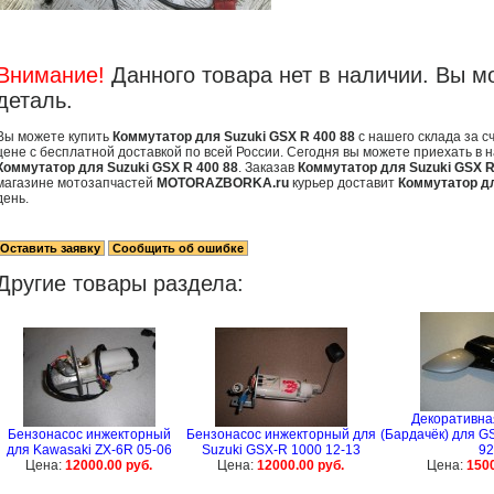
Внимание!
Данного товара нет в наличии. Вы м
деталь.
Вы можете купить
Коммутатор для Suzuki GSX R 400 88
с нашего склада за 
цене с бесплатной доставкой по всей России. Сегодня вы можете приехать в 
Коммутатор для Suzuki GSX R 400 88
. Заказав
Коммутатор для Suzuki GSX R
магазине мотозапчастей
MOTORAZBORKA.ru
курьер доставит
Коммутатор дл
день.
Другие товары раздела:
Декоративна
Бензонасос инжекторный
Бензонасос инжекторный для
(Бардачёк) для GS
для Kawasaki ZX-6R 05-06
Suzuki GSX-R 1000 12-13
92
Цена:
12000.00 руб.
Цена:
12000.00 руб.
Цена:
1500