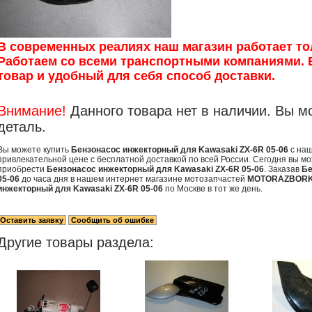
В современных реалиях наш магазин работает то
Работаем со всеми транспортными компаниями.
товар и удобный для себя способ доставки.
Внимание!
Данного товара нет в наличии. Вы м
деталь.
Вы можете купить
Бензонасос инжекторный для Kawasaki ZX-6R 05-06
с наш
привлекательной цене с бесплатной доставкой по всей России. Сегодня вы мо
приобрести
Бензонасос инжекторный для Kawasaki ZX-6R 05-06
. Заказав
Бе
05-06
до часа дня в нашем интернет магазине мотозапчастей
MOTORAZBORK
инжекторный для Kawasaki ZX-6R 05-06
по Москве в тот же день.
Другие товары раздела: