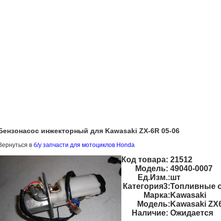
Бензонасос инжекторный для Kawasaki ZX-6R 05-06
Вернуться в
б/у запчасти для мотоциклов Honda
Код товара:
21512
Модель:
49040-0007
Ед.Изм.:
шт
Категория3:
Топливные 
Марка:
Kawasaki
Модель:
Kawasaki ZX
Наличие:
Ожидается