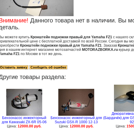
Внимание!
Данного товара нет в наличии. Вы м
деталь.
Вы можете купить
Кронштейн подножки правый для Yamaha FZ1
с нашего ск
привлекательной цене с бесплатной доставкой по всей России. Сегодня вы мо
приобрести
Кронштейн подножки правый для Yamaha FZ1
. Заказав
Кронште
дня в нашем интернет магазине мотозапчастей
MOTORAZBORKA.ru
курьер д
Yamaha FZ1
по Москве в тот же день.
Другие товары раздела:
Декоративна
Бензонасос инжекторный
Бензонасос инжекторный для
(Бардачёк) для GS
для Kawasaki ZX-6R 05-06
Suzuki GSX-R 1000 12-13
92
Цена:
12000.00 руб.
Цена:
12000.00 руб.
Цена:
1500