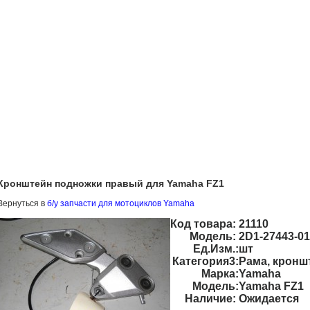
Кронштейн подножки правый для Yamaha FZ1
Вернуться в
б/у запчасти для мотоциклов Yamaha
Код товара:
21110
Модель:
2D1-27443-01
Ед.Изм.:
шт
Категория3:
Рама, кронш
Марка:
Yamaha
Модель:
Yamaha FZ1
Наличие:
Ожидается