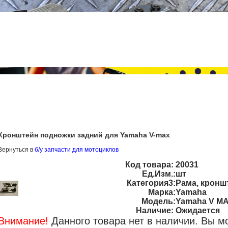
Кронштейн подножки задний для Yamaha V-max
Вернуться в
б/у запчасти для мотоциклов
Код товара:
20031
Ед.Изм.:
шт
Категория3:
Рама, кронш
Марка:
Yamaha
Модель:
Yamaha V M
Наличие:
Ожидается
Внимание!
Данного товара нет в наличии. Вы м