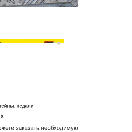
тейны, педали
AX
ожете заказать необходимую