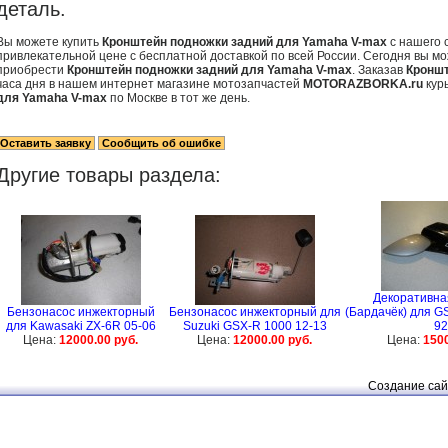
деталь.
Вы можете купить
Кронштейн подножки задний для Yamaha V-max
с нашего 
привлекательной цене с бесплатной доставкой по всей России. Сегодня вы мо
приобрести
Кронштейн подножки задний для Yamaha V-max
. Заказав
Кроншт
часа дня в нашем интернет магазине мотозапчастей
MOTORAZBORKA.ru
кур
для Yamaha V-max
по Москве в тот же день.
Другие товары раздела:
Декоративна
Бензонасос инжекторный
Бензонасос инжекторный для
(Бардачёк) для GS
для Kawasaki ZX-6R 05-06
Suzuki GSX-R 1000 12-13
92
Цена:
12000.00 руб.
Цена:
12000.00 руб.
Цена:
1500
Создание сай