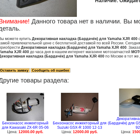
Наличие:
Ожидае
Внимание!
Данного товара нет в наличии. Вы м
деталь.
Вы можете купить
Декоративная накладка (Бардачёк) для Yamaha XJR 400
с
самой привлекательной цене с бесплатной доставкой по всей России. Сегодня
приобрести
Декоративная накладка (Бардачёк) для Yamaha XJR 400
. Заказ
Yamaha XJR 400
до часа дня в нашем интернет магазине мотозапчастей
MOT
Декоративная накладка (Бардачёк) для Yamaha XJR 400
по Москве в тот же 
Другие товары раздела:
Декоративна
Бензонасос инжекторный
Бензонасос инжекторный для
(Бардачёк) для GS
для Kawasaki ZX-6R 05-06
Suzuki GSX-R 1000 12-13
92
Цена:
12000.00 руб.
Цена:
12000.00 руб.
Цена:
1500