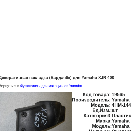
Декоративная накладка (Бардачёк) для Yamaha XJR 400
Вернуться в
б/у запчасти для мотоциклов Yamaha
Код товара:
19565
Производитель:
Yamaha
Модель:
4HM-144
Ед.Изм.:
шт
Категория3:
Пластик
Марка:
Yamaha
Модель:
Yamaha 