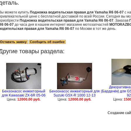
деталь.
Вы можете купить
Подножка водительская правая для Yamaha R6 06-07
с н
привлекательной цене с бесплатной доставкой по всей России. Сегодня вы мо
приобрести
Подножка водительская правая для Yamaha R6 06-07
. Заказав
R6 06-07
до часа дня в нашем интернет магазине мотозапчастей
MOTORAZBO
водительская правая для Yamaha R6 06-07
по Москве в тот же день.
Другие товары раздела:
Декоративна
Бензонасос инжекторный
Бензонасос инжекторный для
(Бардачёк) для GS
для Kawasaki ZX-6R 05-06
Suzuki GSX-R 1000 12-13
92
Цена:
12000.00 руб.
Цена:
12000.00 руб.
Цена:
1500
Создание сай