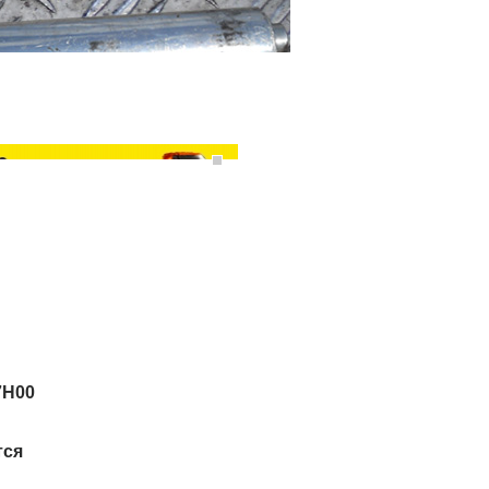
7H00
тся