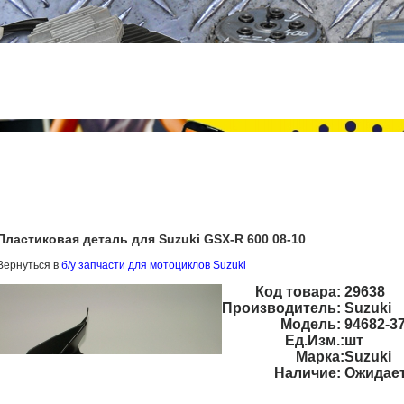
Пластиковая деталь для Suzuki GSX-R 600 08-10
Вернуться в
б/у запчасти для мотоциклов Suzuki
Код товара:
29638
Производитель:
Suzuki
Модель:
94682-3
Ед.Изм.:
шт
Марка:
Suzuki
Наличие:
Ожидае