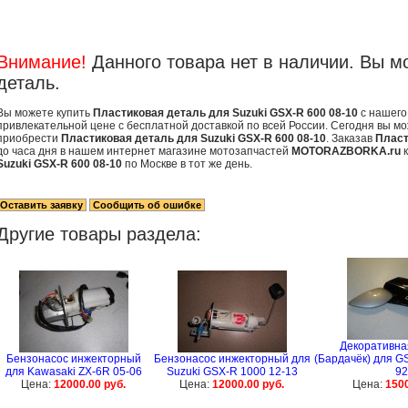
Внимание!
Данного товара нет в наличии. Вы м
деталь.
Вы можете купить
Пластиковая деталь для Suzuki GSX-R 600 08-10
с нашего
привлекательной цене с бесплатной доставкой по всей России. Сегодня вы мо
приобрести
Пластиковая деталь для Suzuki GSX-R 600 08-10
. Заказав
Пласт
до часа дня в нашем интернет магазине мотозапчастей
MOTORAZBORKA.ru
к
Suzuki GSX-R 600 08-10
по Москве в тот же день.
Другие товары раздела:
Декоративна
Бензонасос инжекторный
Бензонасос инжекторный для
(Бардачёк) для GS
для Kawasaki ZX-6R 05-06
Suzuki GSX-R 1000 12-13
92
Цена:
12000.00 руб.
Цена:
12000.00 руб.
Цена:
1500