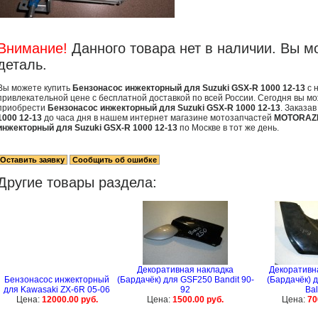
Внимание!
Данного товара нет в наличии. Вы м
деталь.
Вы можете купить
Бензонасос инжекторный для Suzuki GSX-R 1000 12-13
с 
привлекательной цене с бесплатной доставкой по всей России. Сегодня вы мо
приобрести
Бензонасос инжекторный для Suzuki GSX-R 1000 12-13
. Заказа
1000 12-13
до часа дня в нашем интернет магазине мотозапчастей
MOTORAZ
инжекторный для Suzuki GSX-R 1000 12-13
по Москве в тот же день.
Другие товары раздела:
Декоративная накладка
Декоративн
Бензонасос инжекторный
(Бардачёк) для GSF250 Bandit 90-
(Бардачёк) 
для Kawasaki ZX-6R 05-06
92
Bal
Цена:
12000.00 руб.
Цена:
1500.00 руб.
Цена:
70