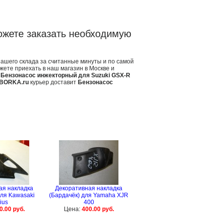
ожете заказать необходимую
нашего склада за считанные минуты и по самой
жете приехать в наш магазин в Москве и
в
Бензонасос инжекторный для Suzuki GSX-R
BORKA.ru
курьер доставит
Бензонасос
ая накладка
Декоративная накладка
для Kawasaki
(Бардачёк) для Yamaha XJR
ius
400
0.00 руб.
Цена:
400.00 руб.