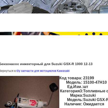
Бензонасос инжекторный для Suzuki GSX-R 1000 12-13
Вернуться в
б/у запчасти для мотоциклов Kawasaki
Код товара:
23199
Модель:
15100-47H10
Ед.Изм.:
шт
Категория3:
Топливные 
Марка:
Suzuki
Модель:
Suzuki GSX-
Наличие:
Ожидается