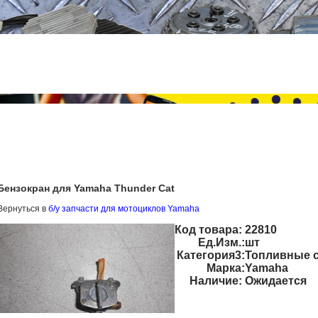
Бензокран для Yamaha Thunder Cat
Вернуться в
б/у запчасти для мотоциклов Yamaha
Код товара:
22810
Ед.Изм.:
шт
Категория3:
Топливные 
Марка:
Yamaha
Наличие:
Ожидается