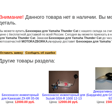
Внимание!
Данного товара нет в наличии. Вы м
деталь.
Вы можете купить
Бензокран для Yamaha Thunder Cat
с нашего склада за сч
цене с бесплатной доставкой по всей России. Сегодня вы можете приехать в 
для Yamaha Thunder Cat
. Заказав
Бензокран для Yamaha Thunder Cat
до час
мотозапчастей
MOTORAZBORKA.ru
курьер доставит
Бензокран для Yamaha 
Другие товары раздела:
Декоративна
Бензонасос инжекторный
Бензонасос инжекторный для
(Бардачёк) для GS
для Kawasaki ZX-6R 05-06
Suzuki GSX-R 1000 12-13
92
Цена:
12000.00 руб.
Цена:
12000.00 руб.
Цена:
1500