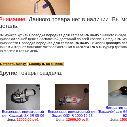
Внимание!
Данного товара нет в наличии. Вы м
деталь.
Вы можете купить
Проводка передняя для Yamaha R6 04-05
с нашего склада
привлекательной цене с бесплатной доставкой по всей России. Сегодня вы мо
приобрести
Проводка передняя для Yamaha R6 04-05
. Заказав
Проводка пе
нашем интернет магазине мотозапчастей
MOTORAZBORKA.ru
курьер достав
по Москве в тот же день.
Другие товары раздела:
Декоративна
Бензонасос инжекторный
Бензонасос инжекторный для
(Бардачёк) для GS
для Kawasaki ZX-6R 05-06
Suzuki GSX-R 1000 12-13
92
Цена:
12000.00 руб.
Цена:
12000.00 руб.
Цена:
1500