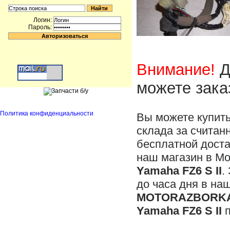
Логин:
Пароль:
Внимание!
Д
можете зака
Политика конфиденциальности
Вы можете купит
склада за считан
бесплатной доста
наш магазин в М
Yamaha FZ6 S II
.
до часа дня в на
MOTORAZBORKA
Yamaha FZ6 S II
п