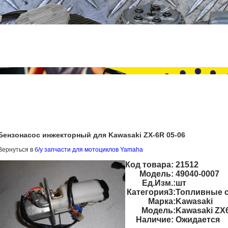
Бензонасос инжекторный для Kawasaki ZX-6R 05-06
Вернуться в
б/у запчасти для мотоциклов Yamaha
Код товара:
21512
Модель:
49040-0007
Ед.Изм.:
шт
Категория3:
Топливные 
Марка:
Kawasaki
Модель:
Kawasaki ZX
Наличие:
Ожидается