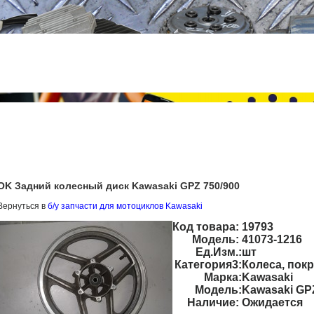
OK Задний колесный диск Kawasaki GPZ 750/900
Вернуться в
б/у запчасти для мотоциклов Kawasaki
Код товара:
19793
Модель:
41073-1216
Ед.Изм.:
шт
Категория3:
Колеса, пок
Марка:
Kawasaki
Модель:
Kawasaki GP
Наличие:
Ожидается