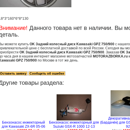
18*3*160*6*8*130
Внимание!
Данного товара нет в наличии. Вы м
деталь.
Вы можете купить
OK Задний колесный диск Kawasaki GPZ 750/900
с нашего
привлекательной цене с бесплатной доставкой по всей России. Сегодня вы мо
приобрести
OK Задний колесный диск Kawasaki GPZ 750/900
. Заказав
OK За
до часа дня в нашем интернет магазине мотозапчастей
MOTORAZBORKA.ru
к
Kawasaki GPZ 750/900
по Москве в тот же день.
Другие товары раздела:
Декоративна
Бензонасос инжекторный
Бензонасос инжекторный для
(Бардачёк) для GS
для Kawasaki ZX-6R 05-06
Suzuki GSX-R 1000 12-13
92