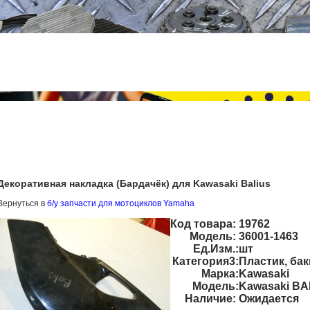
Декоративная накладка (Бардачёк) для Kawasaki Balius
Вернуться в
б/у запчасти для мотоциклов Yamaha
Код товара:
19762
Модель:
36001-1463
Ед.Изм.:
шт
Категория3:
Пластик, бак
Марка:
Kawasaki
Модель:
Kawasaki BA
Наличие:
Ожидается