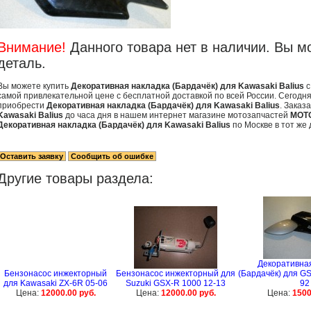
Внимание!
Данного товара нет в наличии. Вы м
деталь.
Вы можете купить
Декоративная накладка (Бардачёк) для Kawasaki Balius
с
самой привлекательной цене с бесплатной доставкой по всей России. Сегодня
приобрести
Декоративная накладка (Бардачёк) для Kawasaki Balius
. Заказ
Kawasaki Balius
до часа дня в нашем интернет магазине мотозапчастей
MOT
Декоративная накладка (Бардачёк) для Kawasaki Balius
по Москве в тот же 
Другие товары раздела:
Декоративна
Бензонасос инжекторный
Бензонасос инжекторный для
(Бардачёк) для GS
для Kawasaki ZX-6R 05-06
Suzuki GSX-R 1000 12-13
92
Цена:
12000.00 руб.
Цена:
12000.00 руб.
Цена:
1500