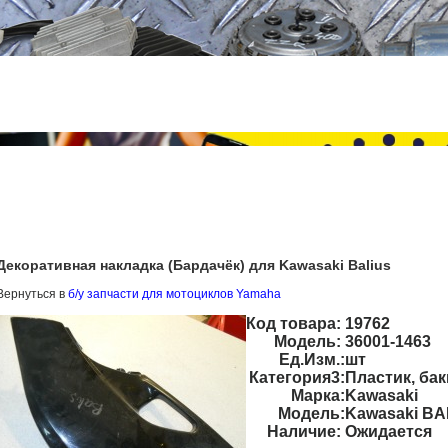
Декоративная накладка (Бардачёк) для Kawasaki Balius
Вернуться в
б/у запчасти для мотоциклов Yamaha
Код товара:
19762
Модель:
36001-1463
Ед.Изм.:
шт
Категория3:
Пластик, бак
Марка:
Kawasaki
Модель:
Kawasaki BA
Наличие:
Ожидается