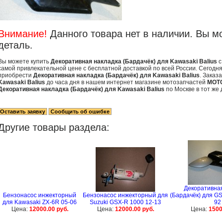
Внимание!
Данного товара нет в наличии. Вы м
деталь.
Вы можете купить
Декоративная накладка (Бардачёк) для Kawasaki Balius
с
самой привлекательной цене с бесплатной доставкой по всей России. Сегодня
приобрести
Декоративная накладка (Бардачёк) для Kawasaki Balius
. Заказ
Kawasaki Balius
до часа дня в нашем интернет магазине мотозапчастей
MOT
Декоративная накладка (Бардачёк) для Kawasaki Balius
по Москве в тот же 
Другие товары раздела:
Декоративна
Бензонасос инжекторный
Бензонасос инжекторный для
(Бардачёк) для GS
для Kawasaki ZX-6R 05-06
Suzuki GSX-R 1000 12-13
92
Цена:
12000.00 руб.
Цена:
12000.00 руб.
Цена:
1500