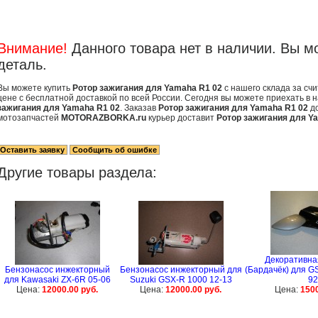
Внимание!
Данного товара нет в наличии. Вы м
деталь.
Вы можете купить
Ротор зажигания для Yamaha R1 02
с нашего склада за сч
цене с бесплатной доставкой по всей России. Сегодня вы можете приехать в 
зажигания для Yamaha R1 02
. Заказав
Ротор зажигания для Yamaha R1 02
до
мотозапчастей
MOTORAZBORKA.ru
курьер доставит
Ротор зажигания для Y
Другие товары раздела:
Декоративна
Бензонасос инжекторный
Бензонасос инжекторный для
(Бардачёк) для GS
для Kawasaki ZX-6R 05-06
Suzuki GSX-R 1000 12-13
92
Цена:
12000.00 руб.
Цена:
12000.00 руб.
Цена:
1500