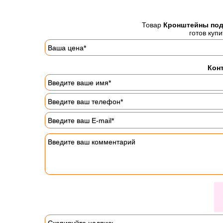
Товар
Кронштейны подн
готов куп
Конт